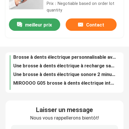
Prix：Negotiable based on order lot
quantity
À propos de nous
meilleur prix
Contact
Brosse à dents électrique personnalisable avec charge sans fil et stérilisation UV profonde
Une brosse à dents électrique à recharge sans fil avec des modes réglables et une stérilisation UV profonde
Visite de l'usine
Une brosse à dents électrique sonore 2 minutes avec stérilisation UV pour améliorer la santé des gencives
MIROOOO G05 brosse à dents électrique intelligente à ultrasons sonique rechargeable pour un brossage doux
Contrôle de la qualité
MIROOOO G05 brosse à dents électrique étanche à l' eau à ultrasons sonores rechargeable avec alarme de chronomètre
MIROOOO G05 Brosse à dents électrique pour soins buccaux avec alarme de chronomètre et charge sans fil
Nous contacter
MIROOOO G05 Brosse à dents électrique avec alarme de chronomètre et recharge sans fil pour adultes
Brosse à dents électrique avec 3 modes de fonctionnement et IPX7 imperméable pour le nettoyage en profondeur
Demandez un devis
Brosse à dents électrique rechargeable Sonic Charge sans fil
G05 Soins bucco-dentaires Brosses à dents électriques Ultrasoniques à recharge sonore avec alarme de chronomètre
Brosse à dents électrique de soin oral
Laisser un message
IPX7 Nettoyage buccal adulte blanchiment des dents brosse à dents à brosses douces brosses à son électriques
Nous vous rappellerons bientôt!
Une brosse à dents électrique portable et étanche
Brosse à dents électrique imperméable
Blanchissant sonic intelligent Dupont brosse à dents douce rechargeable brosse à dents électrique