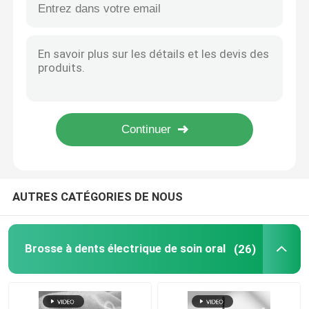
Grosser brosse à dents électrique imperméable pour adultes à charge rapide USB Brosse à dents personnalisée
brosse à dents électrique rechargeable
Une brosse à dents électrique portable et étanche
Brosse à dents étanche à charge sans fil Ultrasons Voyage UV Casse Brosse à dents électrique
Brosse à dents électrique adulte
Brosse à dents électrique rechargeable multifonctionnelle Brosse à dents UV Sterilisateur Brosse à dents
Stande de charge de stérilisation UV de haute qualité Sonic Power Brosse à dents électrique
Prix compétitif Coupe de désinfection UV 360 Brosse à dents électrique sonique avec brosse à dents pour adultes Chargement de brosse à dents sonique
Brosse à dents électrique d'enfants
En gros brosse à dents imperméable automatique sans fil de charge par ultrasons
Sonic Electric Toothbrush
AUTRES CATÉGORIES DE NOUS
Brosse à dents électrique intelligente
Brosse à dents électrique de soin oral
(26)