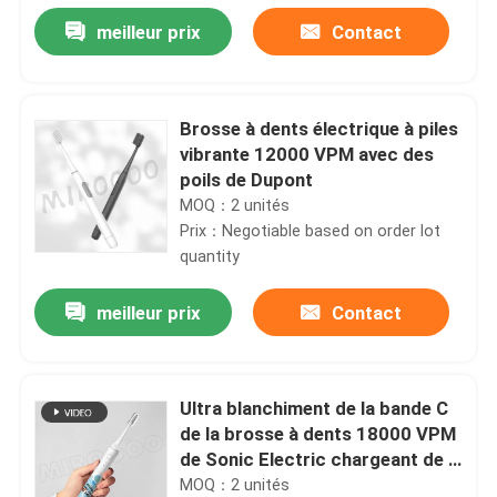
meilleur prix
Contact
Brosse à dents électrique à piles
vibrante 12000 VPM avec des
poils de Dupont
MOQ：2 unités
Prix：Negotiable based on order lot
quantity
meilleur prix
Contact
À la maison
Ultra blanchiment de la bande C
Produits
de la brosse à dents 18000 VPM
de Sonic Electric chargeant de 3
modes
MOQ：2 unités
Vidéos