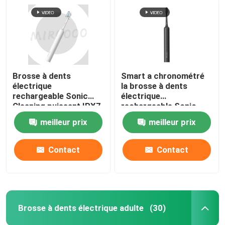
Brosse à dents
Smart a chronométré
électrique
la brosse à dents
rechargeable Sonic
électrique
Cleaning puissant IPX7
rechargeable Sonic
de 4 modes
Wireless Charging
meilleur prix
meilleur prix
imperméable
Waterproof
Contact
Contact
Brosse à dents électrique adulte
(30)