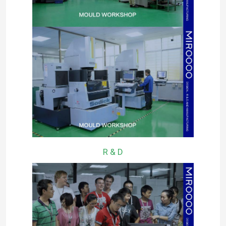
R & D