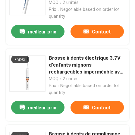
VPM
MOQ：2 unités
Prix：Negotiable based on order lot
quantity
meilleur prix
Contact
Brosse à dents électrique 3.7V
d'enfants mignons
rechargeables imperméable avec
4 modes
MOQ：2 unités
Prix：Negotiable based on order lot
quantity
À la maison
meilleur prix
Contact
Produits
Vidéos
Brosse à dents de remplissage