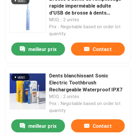
rapide imperméable adulte
d'USB de brosse à dents
À propos de nous
électrique de poil mou
MOQ：2 unités
Prix：Negotiable based on order lot
quantity
Visite de l'usine
meilleur prix
Contact
Contrôle de la qualité
Nous contacter
Dents blanchissant Sonic
Electric Toothbrush
Rechargeable Waterproof IPX7
Demandez un devis
MOQ：2 unités
Prix：Negotiable based on order lot
quantity
Brosse à dents électrique de soin oral
meilleur prix
Contact
Brosse à dents électrique imperméable