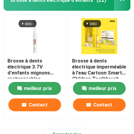
(22)
Brosse à dents
Brosse à dents
électrique 3.7V
électrique imperméable
d'enfants mignons
à l'eau Cartoon Smart
rechargeables
Children Toothbrush
imperméable avec 4
Brosse à dents
meilleur prix
meilleur prix
modes
automatique
Contact
Contact