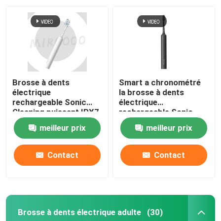
Brosse à dents
Smart a chronométré
électrique
la brosse à dents
rechargeable Sonic
électrique
Cleaning puissant IPX7
rechargeable Sonic
de 4 modes
Wireless Charging
meilleur prix
meilleur prix
imperméable
Waterproof
Contact
Contact
Brosse à dents électrique adulte
(30)