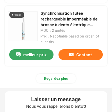
brosse à dents électrique rechargeable
Synchronisation futée
rechargeable imperméable de
brosse à dents électrique
Brosse à dents électrique adulte
écologique pendant des années
MOQ：2 unités
de l'adolescence
Prix：Negotiable based on order lot
quantity
Brosse à dents électrique d'enfants
meilleur prix
Contact
Sonic Electric Toothbrush
Brosse à dents électrique intelligente
Regardez plus
Laisser un message
Nous vous rappellerons bientôt!