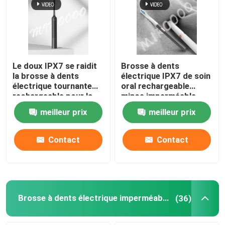
Le doux IPX7 se raidit
Brosse à dents
la brosse à dents
électrique IPX7 de soin
électrique tournante
oral rechargeable
rechargeable pour la
mince imperméable
protection de gomme
avec 3 modes
meilleur prix
meilleur prix
Contact
Contact
Brosse à dents électrique imperméable
(36)