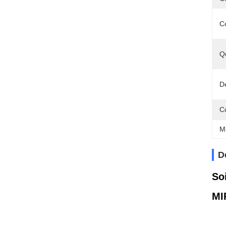
C
Q
Dé
C
M
D
So
MI