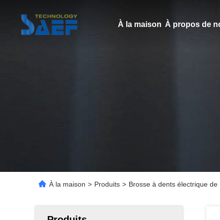
À la maison
À propos de n
À la maison
>
Produits
>
Brosse à dents électrique de
Produits