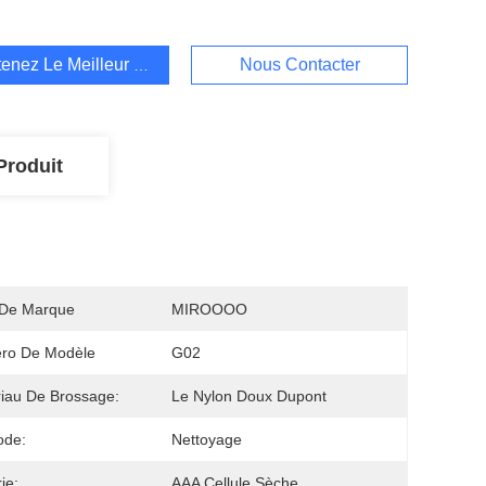
enez Le Meilleur Prix
Nous Contacter
Produit
De Marque
MIROOOO
ro De Modèle
G02
iau De Brossage:
Le Nylon Doux Dupont
ode:
Nettoyage
ie:
AAA Cellule Sèche