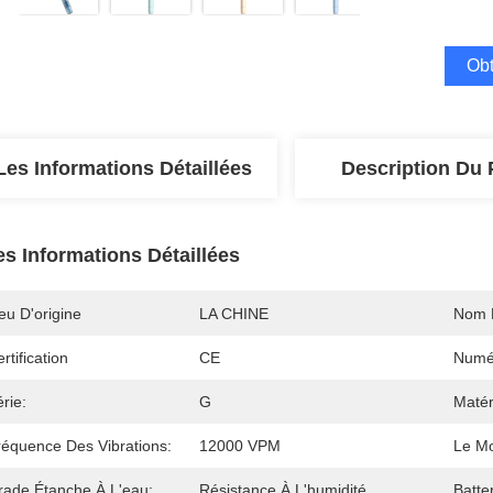
Obt
Les Informations Détaillées
Description Du 
es Informations Détaillées
eu D'origine
LA CHINE
Nom 
rtification
CE
Numé
rie:
G
Matér
réquence Des Vibrations:
12000 VPM
Le M
rade Étanche À L'eau:
Résistance À L'humidité
Batter