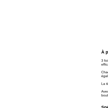
À p
3 fo
effi
Chaq
égal
La t
Avec
bout
Spé