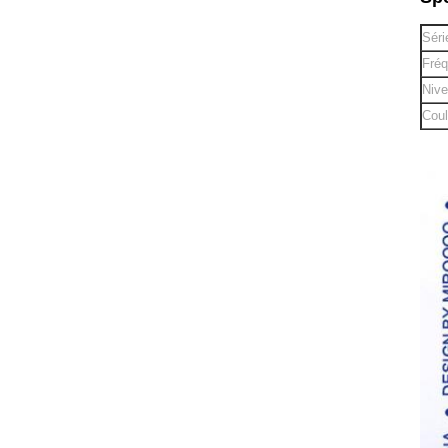
Séri
Fréq
Nive
Coul