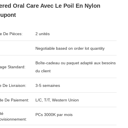
red Oral Care Avec Le Poil En Nylon
Dupont
 De Pièces:
2 unités
Negotiable based on order lot quantity
Boîte-cadeau ou paquet adapté aux besoins
age Standard:
du client
e De Livraison:
3-5 semaines
e De Paiement:
L/C, T/T, Western Union
té
PCs 3000K par mois
ovisionnement: