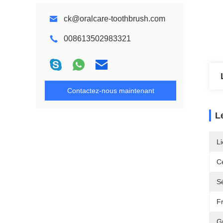
ck@oralcare-toothbrush.com
008613502983321
Contactez-nous maintenant
L
Li
Ce
Sé
F
G