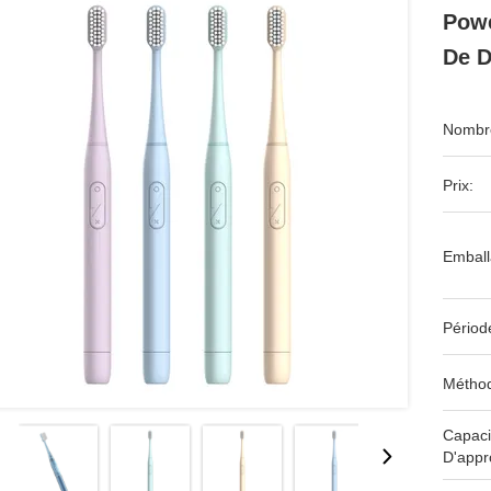
Powe
De 
Nombre
Prix:
Emball
Périod
Méthod
Capaci
D'appr