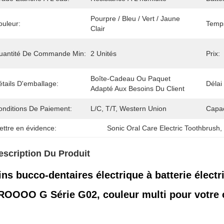
Pourpre / Bleu / Vert / Jaune 
ouleur:
Temp
Clair
uantité De Commande Min:
2 Unités
Prix:
Boîte-Cadeau Ou Paquet 
tails D'emballage:
Délai
Adapté Aux Besoins Du Client
onditions De Paiement:
L/C, T/T, Western Union
Capac
ettre en évidence:
Sonic Oral Care Electric Toothbrush
,
escription Du Produit
ins bucco-dentaires électrique à batterie élec
ROOOO G Série G02, couleur multi pour votre ch