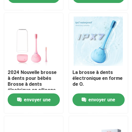
demande
demande
À propos de nous
Visite de l'usine
Contrôle de la qualité
2024 Nouvelle brosse
La brosse à dents
Nous contacter
à dents pour bébés
électronique en forme
Brosse à dents
de O.
électrique en silicone
Demandez un devis
pour enfants avec
envoyer une
envoyer une
minuterie intelligente
Brosse à dents électrique de soin oral
demande
demande
Brosse à dents électrique imperméable