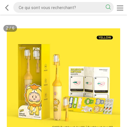
2
/
6