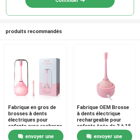
Continuer
produits recommandés
À la maison
Fabrique en gros de
Fabrique OEM Brosse
brosses à dents
à dents électrique
Produits
électriques pour
rechargeable pour
enfants avec recharge
enfants âgés de 3 à 15
sans fil
ans avec silicone
envoyer une
envoyer une
Vidéos
circulaire