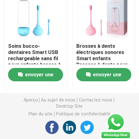
brosse à dents électrique rechargeable
Brosse à dents électrique adulte
Soins bucco-
Brosses à dents
dentaires Smart USB
électriques sonores
Brosse à dents électrique d'enfants
rechargeable sans fil
Smart enfants
pour enfants brosse à
Brosses à dents pour
dents électrique avec
enfants Brosses à
envoyer une
envoyer une
Sonic Electric Toothbrush
minuterie intelligente
dents électriques
imperméables
demande
demande
Brosse à dents électrique intelligente
Aperçu
Au sujet de nous
Contactez-nous
Desktop Site
Plan du site
Politique de confidentialité