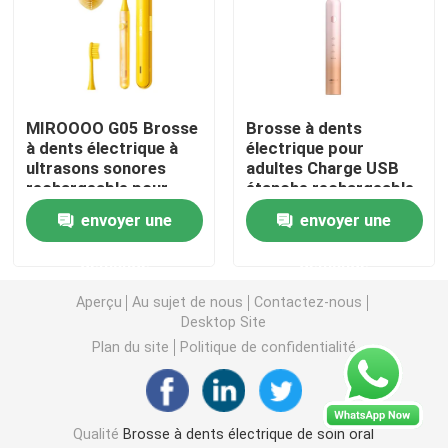
brosse à dents électrique rechargeable
Brosse à dents électrique adulte
MIROOOO G05 Brosse
Brosse à dents
à dents électrique à
électrique pour
ultrasons sonores
adultes Charge USB
Brosse à dents électrique d'enfants
rechargeable pour
étanche rechargeable
nettoyage buccal
IPX7 Puissant avec
envoyer une
envoyer une
adulte
boîtier de transport
Sonic Electric Toothbrush
demande
demande
Aperçu
Au sujet de nous
Contactez-nous
Brosse à dents électrique intelligente
Desktop Site
Plan du site
Politique de confidentialité
Qualité
Brosse à dents électrique de soin oral