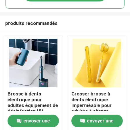
produits recommandés
À la maison
Brosse à dents
Grosser brosse à
électrique pour
dents électrique
adultes équipement de
imperméable pour
Produits
désinfection UV
adultes à charge
personnalisable avec 4
rapide USB Brosse à
envoyer une
envoyer une
modes de nettoyage
dents personnalisée
Vidéos