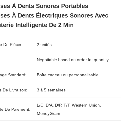
ses À Dents Sonores Portables
ses À Dents Électriques Sonores Avec
terie Intelligente De 2 Min
 De Pièces:
2 unités
Negotiable based on order lot quantity
age Standard:
Boîte cadeau ou personnalisable
e De Livraison:
3 à 5 semaines
L/C, D/A, D/P, T/T, Western Union,
e De Paiement:
MoneyGram