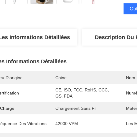
Obt
Les Informations Détaillées
Description Du 
es Informations Détaillées
eu D'origine
Chine
Nom 
CE, ISO, FCC, RoHS, CCC, 
rtification
Numé
GS, FDA
 Charge:
Chargement Sans Fil
Matér
réquence Des Vibrations:
42000 VPM
Les 