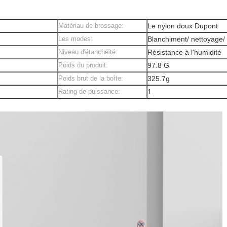
Matériau de brossage:
Le nylon doux Dupont
Les modes:
Blanchiment/ nettoyage/ 
Niveau d'étanchéité:
Résistance à l'humidité
Poids du produit:
97.8 G
Poids brut de la boîte:
325.7g
Rating de puissance:
1