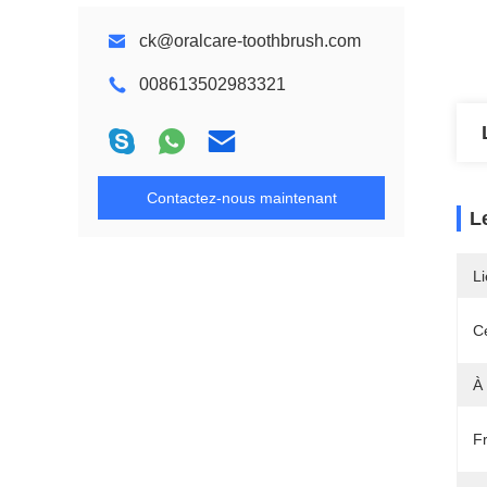
ck@oralcare-toothbrush.com
008613502983321
Contactez-nous maintenant
L
Li
Ce
À
F