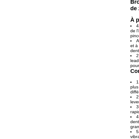
Bro
de 
À p
4
de l
pinc
A
et à
dent
2
lead
pour
Com
1
plus
diff
2
leve
3
rapi
4
dent
gran
5
vibr