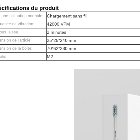
cifications du produit
 une utilisation normale
Chargement sans fil
uence de vibration:
42000 VPM
ous laisse.
2 minutes
nsion de l'article:
25*25*240 mm
nsion de la boîte:
70*62*280 mm
èle:
M2