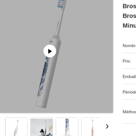
Bros
Bros
Minu
Nombre
Prix:
Emball
Périod
Méthod