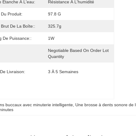
 Étanche À L'eau:
Résistance À L'humidité
 Du Produit:
97.8 G
 Brut De La Boîte::
325.7g
g De Puissance::
1W
Negotiable Based On Order Lot 
Quantity
 De Livraison:
3 À 5 Semaines
ns buccaux avec minuterie intelligente
, 
Une brosse à dents sonore de l
minutes