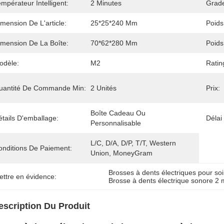
mpérateur Intelligent:
2 Minutes
Grade
mension De L'article:
25*25*240 Mm
Poids
imension De La Boîte:
70*62*280 Mm
Poids
odèle:
M2
Ratin
uantité De Commande Min:
2 Unités
Prix:
Boîte Cadeau Ou 
tails D'emballage:
Délai
Personnalisable
L/C, D/A, D/P, T/T, Western 
onditions De Paiement:
Union, MoneyGram
Brosses à dents électriques pour soi
ettre en évidence:
Brosse à dents électrique sonore 2 
escription Du Produit