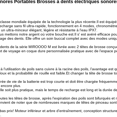
nores Portables Brosses à dents électriques sonores
se mondiale équipée de la technologie la plus récente.Il est équipé 
 recharge sans fil ultra-rapide, fonctionnement en 4 modes, chronométreu
n ultra-minceur élégant, légère et résistante à l'eau IPX7.
 mettons notre argent où votre bouche est.Il s' est avéré efficace pour
age des dents. Elle offre un soin buccal complet avec des modes uniques
 dents de la série MIROOOO M est livrée avec 2 têtes de brosse conçue
et de voyage en coque dure personnalisée pratique avec de l'espace pou
à l'utilisation de poils sans cuivre à la racine des poils, l'avantage est q
doux et la probabilité de rouille est faible.Et changer la tête de brosse t
urée de vie de la batterie est trop courte et doit être chargée fréquemmen
t encore plus.
e soit plus pratique, mais le temps de recharge est long et la durée de 
tes les têtes de brosse, après l'expiration des poils sont bifurqués et r
convient de noter que de nombreuses marques de têtes de pinceau sont c
bas prix! Moteur inférieur et arbre d'entraînement, conception structur
.