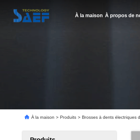
À la maison
À propos de n
À la maison
>
Produits
>
Brosses à dents électriques 
Produits