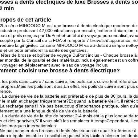
sses à dents électriques de luxe Brosses à dents so
2 min
ropos de cet article
2La série MIROOOO M est une brosse à dents électrique moderne de clas
'industrie produisant 42,000 vibrations par minute, batterie lithium-ion,
eau et poils conçus par DuPont et un étui de voyage personnalisé;avec u
ccepté par le Conseil de la FDA et remporté 7 brevets d'apparence, nous
 réduire la gingivite.. La série MIROOOO M va au-delà du simple nettoy
s et un pour améliorer la santé des gencives.
 têtes de brosse et boîtier de voyage DuPont inclus - Chaque brosse à
er mondial de la qualité et des matériaux.Inclus également est un coffr
 voyager en déplacement avec le sac de voyage inclus.
ment choisir une brosse à dents électrique?
. les poils sans cuivre / sans cuivre, les poils sans cuivre font référence 
 propres,Mais les poils sont durs.En effet, les poils de cuivre sont plus 
érence.
. La durée de vie de la batterie est préférable de plus de 90 jours, la d
r le matin et charger fréquemment?Et quand la batterie vieillit, il rétréci
La recharge sans fil n'a pas beaucoup d'importance pratique, bien qu'ell
dement et a une longue durée de vie de la batterie.
. La durée de vie de la tête de brosse: 2-4 mois est la plus longue de tou
s et des gencives,S' il vous plaît les remplacer à tempsCependant, il 
des marques internationales.
Ne pas acheter des brosses à dents électriques de qualité inférieure à 
ation inégale, instable et oscillation,qui est très facile à blesser les dents