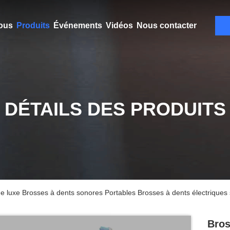
ous
Produits
Événements
Vidéos
Nous contacter
DÉTAILS DES PRODUITS
de luxe Brosses à dents sonores Portables Brosses à dents électriques 
Bros